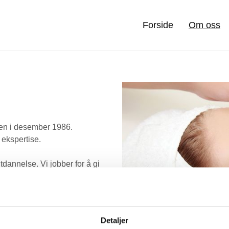
Forside
Om oss
sen i desember 1986.
 ekspertise.
tdannelse. Vi jobber for å gi
les målsetning er fornøyde
p.
Detaljer