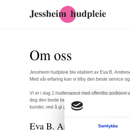
Om oss
Jessheim hudpleie ble etablert av Eva B. Andre
Med vår erfaring kan vi tilby den beste service og
Vi er i dag 1 hudterapeut med offentlig godkjent u
deg den beste behandling til en hver tid. Vår fel
kunder, ved å gi god omsorg, service og kunnska
Eva B. Andresen
Samtykke