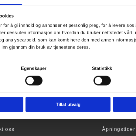
Stovner videregående skole
ookies
 for å gi innhold og annonser et personlig preg, for å levere sos
deler dessuten informasjon om hvordan du bruker nettstedet vårt,
og analysearbeid, som kan kombinere den med annen informasjon d
 inn gjennom din bruk av tjenestene deres.
Egenskaper
Statistikk
eundersøkelse kåret til nest
Tillat utvalg
kt oss
Åpningstider