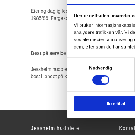
Eier og daglig leder. Utdannet hudterapeut ved 
Denne nettsiden anvender c
1985/86. Fargekonsulent.
Vi bruker informasjonskapsler
analysere trafikken vår. Vi 
sosiale medier, annonsering 
dem, eller som de har samlet
Best på service 2007!
Samtykkevalg
Nødvendig
Jessheim hudpleie er i en landsomfattende servic
best i landet på kundeservice i sin bransje.
Ikke tillat
Jessheim hudpleie
Konta