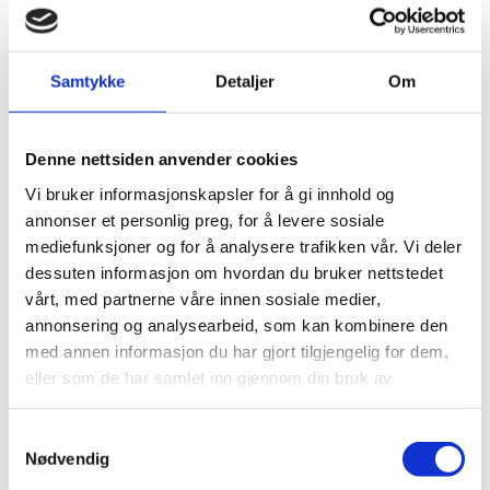
Kontakt Jessheim Hudpleie for
mer informasjon om
fotpleie på Jessheim
.
Fotpleie eller fotterapi
Samtykke
Detaljer
Om
Fotterapi og fotpleie er to ulike behandlingstilbud. Det er
Denne nettsiden anvender cookies
lett å bland begrepene, noe som kan skape forvirring. Mens
fotterapi er en helsefaglig behandling utført av autorisert
Vi bruker informasjonskapsler for å gi innhold og
helsepersonell, er fotpleie en kosmetisk behandling for
annonser et personlig preg, for å levere sosiale
velværens del alene. Definisjonen av fotpleie er kosmetisk
mediefunksjoner og for å analysere trafikken vår. Vi deler
behandling av fotens hud og negler med redskaper som
dessuten informasjon om hvordan du bruker nettstedet
ikke kan påføre skade. Fotpleie skal kun utføres på en frisk
vårt, med partnerne våre innen sosiale medier,
fot, og på personer uten sykdommer som påvirker føttene.
annonsering og analysearbeid, som kan kombinere den
med annen informasjon du har gjort tilgjengelig for dem,
Definisjonen av fotterapi er å forebygge og behandle
eller som de har samlet inn gjennom din bruk av
lidelser knyttet til fotens hud, negler, skjelett og muskler.
tjenestene deres.
Fotterapi har som mål å finne årsaker til problemer og
Samtykkevalg
sykdommer i føttene. Årsakskartlegging gjør det lettere å
Nødvendig
finne riktig behandling, og sannsynligheten øker for varig