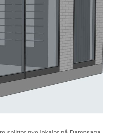
åre splitter nye lokaler på Dampsaga