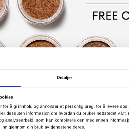
pning og velvære
Timebestilling
Detaljer
Reserverte timer må avbestilles 24 
ookies
Avbestilling må skje pr. telefon (i
 hektisk hverdag?
 for å gi innhold og annonser et personlig preg, for å levere sos
Navn*
deler dessuten informasjon om hvordan du bruker nettstedet vårt,
andling,
og analysearbeid, som kan kombinere den med annen informasjon d
c, vippeløft, farging av vipper
 inn gjennom din bruk av tjenestene deres.