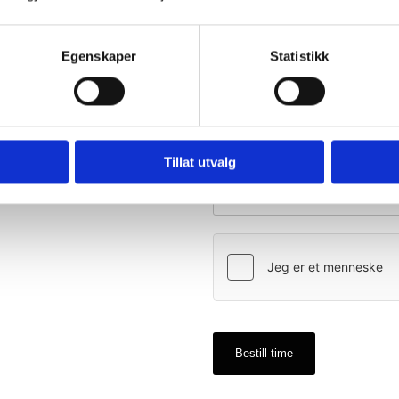
iledning, brudemakeup,
E-post*
ktrolyse i ansikt.
Egenskaper
Statistikk
 time til avslapping og velvære
Ønsket behandlig og tidspunkt
Tillat utvalg