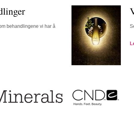
dlinger
V
om behandlingene vi har å
S
L