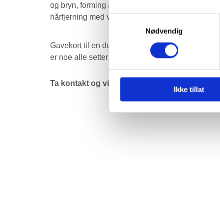
og bryn, forming av bryn, makeup, makeup m/ ve
hårfjerning med voks ansikt/kropp, braziliansk, ele
Samtykkevalg
Nødvendig
Gavekort til en du er glad i, eller til deg selv? En
er noe alle setter pris på.
Ta kontakt og vi hjelper deg så gjerne!
Ikke tillat