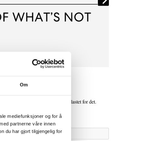
Om
timer i forveien for å slippe å bli belastet for det.
kke pr. e-post).
iale mediefunksjoner og for å
 med partnerne våre innen
u har gjort tilgjengelig for