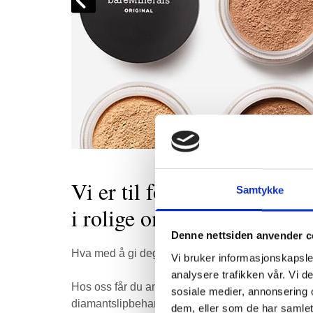
Vi er til for å gi deg avsla
Samtykke
i rolige omgivelser
Denne nettsiden anvender c
Hva med å gi deg selv et pusterom i en ellers så
Vi bruker informasjonskapsler
analysere trafikken vår. Vi 
Hos oss får du ansiktsbehandling, melkesyrebeh
sosiale medier, annonsering 
diamantslipbehandling, fotpleie, håndpleie, shella
dem, eller som de har samlet